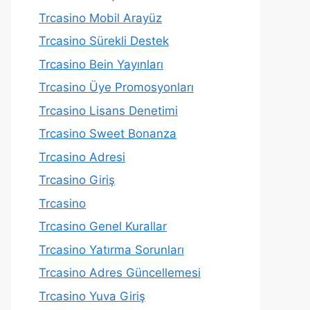
Trcasino Mobil Arayüz
Trcasino Sürekli Destek
Trcasino Bein Yayınları
Trcasino Üye Promosyonları
Trcasino Lisans Denetimi
Trcasino Sweet Bonanza
Trcasino Adresi
Trcasino Giriş
Trcasino
Trcasino Genel Kurallar
Trcasino Yatırma Sorunları
Trcasino Adres Güncellemesi
Trcasino Yuva Giriş