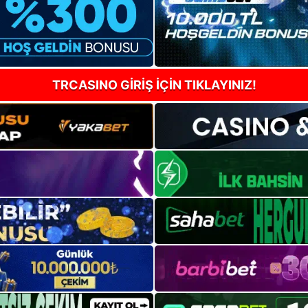
TRCASINO GİRİŞ İÇİN TIKLAYINIZ!