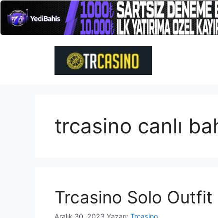
İçeriğe
atla
trcasino canlı ba
Trcasino Solo Outfit
Aralık 30, 2023
Yazarı:
Trcasino