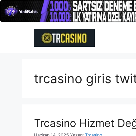
İçeriğe
atla
trcasino giris twi
Trcasino Hizmet Değ
Haziran 14, 2025
Yazarı:
Trcasino