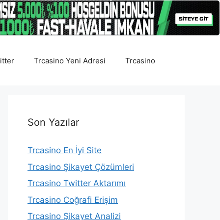
itter
Trcasino Yeni Adresi
Trcasino
Son Yazılar
Trcasino En İyi Site
Trcasino Şikayet Çözümleri
Trcasino Twitter Aktarımı
Trcasino Coğrafi Erişim
Trcasino Şikayet Analizi