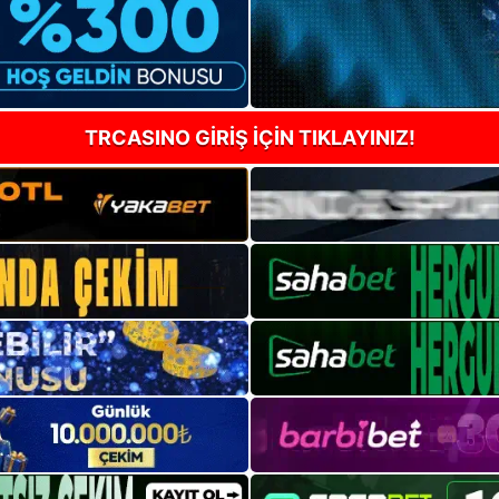
TRCASINO GİRİŞ İÇİN TIKLAYINIZ!