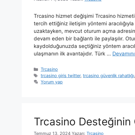
Trcasino hizmet değişimi Trcasino hizmetim
tercih ettiğiniz iletişim yöntemi aracılığıyl
uzaktayken, mevcut oturum açma adresin
devam eden bir bağlantı ile paylaşılır. Otu
kaydolduğunuzda seçtiğiniz yöntem aracılığı
ulaşmanın ilk avantajıdır. Türk …
Devamın
Kategoriler
Trcasino
Etiketler
trcasino giris twitter
,
trcasino güvenlik rahatlığı
Yorum yap
Trcasino Desteğinin 
Temmuz 13, 2024
Yazarı:
Trcasino