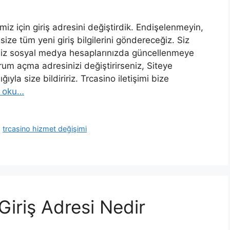
iz için giriş adresini değiştirdik. Endişelenmeyin,
a size tüm yeni giriş bilgilerini göndereceğiz. Siz
iz sosyal medya hesaplarınızda güncellenmeye
rum açma adresinizi değiştirirseniz, Siteye
yla size bildiririz. Trcasino iletişimi bize
ı oku…
,
trcasino hizmet değişimi
Giriş Adresi Nedir