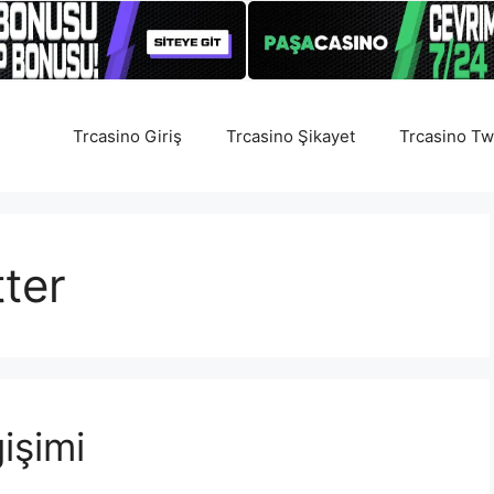
Trcasino Giriş
Trcasino Şikayet
Trcasino Tw
tter
işimi