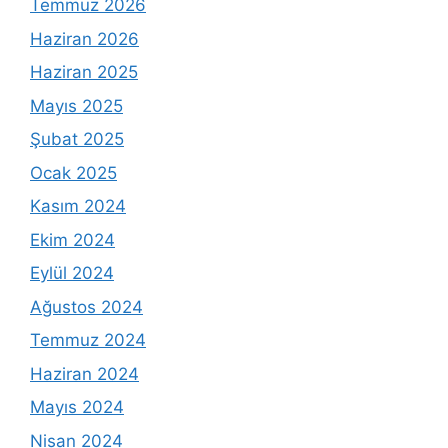
Temmuz 2026
Haziran 2026
Haziran 2025
Mayıs 2025
Şubat 2025
Ocak 2025
Kasım 2024
Ekim 2024
Eylül 2024
Ağustos 2024
Temmuz 2024
Haziran 2024
Mayıs 2024
Nisan 2024