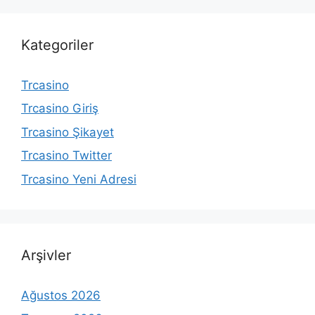
Kategoriler
Trcasino
Trcasino Giriş
Trcasino Şikayet
Trcasino Twitter
Trcasino Yeni Adresi
Arşivler
Ağustos 2026