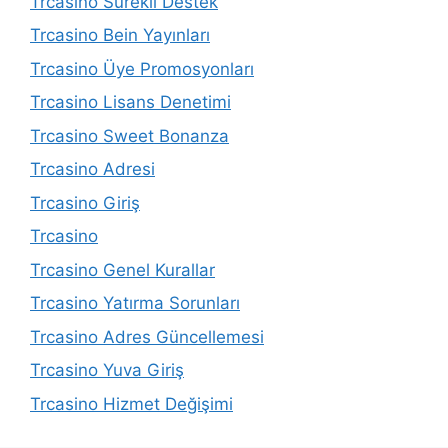
Trcasino Sürekli Destek
Trcasino Bein Yayınları
Trcasino Üye Promosyonları
Trcasino Lisans Denetimi
Trcasino Sweet Bonanza
Trcasino Adresi
Trcasino Giriş
Trcasino
Trcasino Genel Kurallar
Trcasino Yatırma Sorunları
Trcasino Adres Güncellemesi
Trcasino Yuva Giriş
Trcasino Hizmet Değişimi