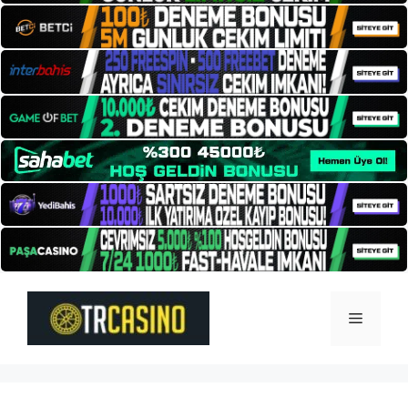
İçeriğe
atla
Menü