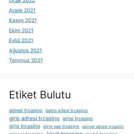
Ocak 2022
Aralık 2021
Kasım 2021
Ekim 2021
Eylül 2021
Ağustos 2021
Temmuz 2021
Etiket Bulutu
adresi trcasino
bahis sitesi trcasino
giris adresi trcasino
girisi trcasino
giris trcasino
giris yap trcasino
güncel adresi trcasino