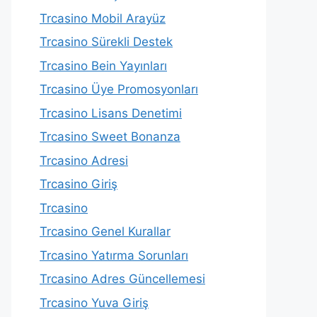
Trcasino Mobil Arayüz
Trcasino Sürekli Destek
Trcasino Bein Yayınları
Trcasino Üye Promosyonları
Trcasino Lisans Denetimi
Trcasino Sweet Bonanza
Trcasino Adresi
Trcasino Giriş
Trcasino
Trcasino Genel Kurallar
Trcasino Yatırma Sorunları
Trcasino Adres Güncellemesi
Trcasino Yuva Giriş