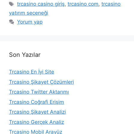
Etiketler
trcasino casino giriş
,
trcasino com
,
trcasino
yatırım seçeneği
Yorum yap
Son Yazılar
Trcasino En İyi Site
Trcasino Şikayet Çözümleri
Trcasino Twitter Aktarımı
Trcasino Coğrafi Erişim
Trcasino Şikayet Analizi
Trcasino Gerçek Analiz
Trcasino Mobil Arayüz