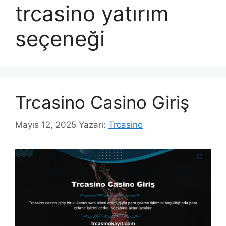
trcasino yatırım
seçeneği
Trcasino Casino Giriş
Mayıs 12, 2025
Yazarı:
Trcasino