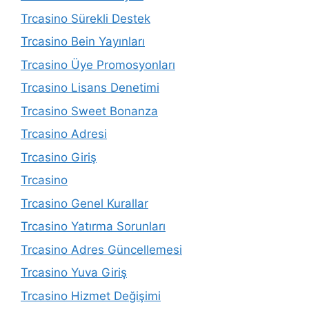
Trcasino Sürekli Destek
Trcasino Bein Yayınları
Trcasino Üye Promosyonları
Trcasino Lisans Denetimi
Trcasino Sweet Bonanza
Trcasino Adresi
Trcasino Giriş
Trcasino
Trcasino Genel Kurallar
Trcasino Yatırma Sorunları
Trcasino Adres Güncellemesi
Trcasino Yuva Giriş
Trcasino Hizmet Değişimi