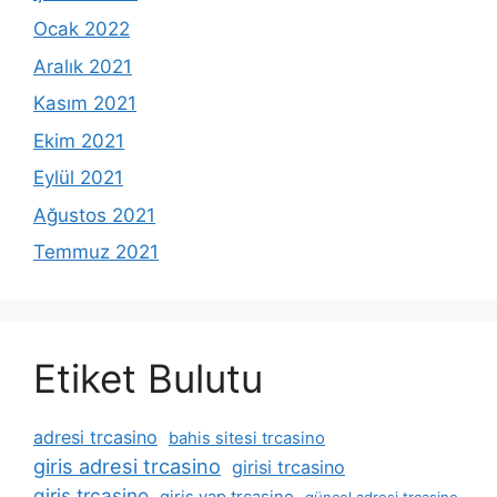
Ocak 2022
Aralık 2021
Kasım 2021
Ekim 2021
Eylül 2021
Ağustos 2021
Temmuz 2021
Etiket Bulutu
adresi trcasino
bahis sitesi trcasino
giris adresi trcasino
girisi trcasino
giris trcasino