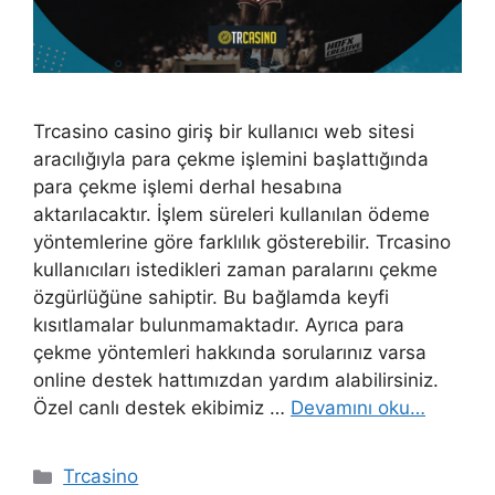
Trcasino casino giriş bir kullanıcı web sitesi
aracılığıyla para çekme işlemini başlattığında
para çekme işlemi derhal hesabına
aktarılacaktır. İşlem süreleri kullanılan ödeme
yöntemlerine göre farklılık gösterebilir. Trcasino
kullanıcıları istedikleri zaman paralarını çekme
özgürlüğüne sahiptir. Bu bağlamda keyfi
kısıtlamalar bulunmamaktadır. Ayrıca para
çekme yöntemleri hakkında sorularınız varsa
online destek hattımızdan yardım alabilirsiniz.
Özel canlı destek ekibimiz …
Devamını oku…
Kategoriler
Trcasino