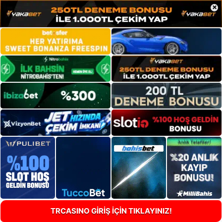
×
TRCASINO GİRİŞ İÇİN TIKLAYINIZ!