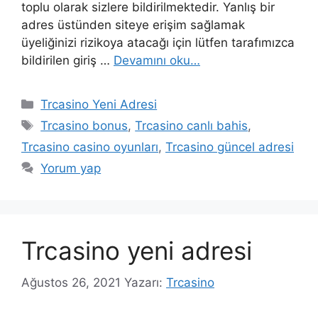
toplu olarak sizlere bildirilmektedir. Yanlış bir
adres üstünden siteye erişim sağlamak
üyeliğinizi rizikoya atacağı için lütfen tarafımızca
bildirilen giriş …
Devamını oku…
Kategoriler
Trcasino Yeni Adresi
Etiketler
Trcasino bonus
,
Trcasino canlı bahis
,
Trcasino casino oyunları
,
Trcasino güncel adresi
Yorum yap
Trcasino yeni adresi
Ağustos 26, 2021
Yazarı:
Trcasino