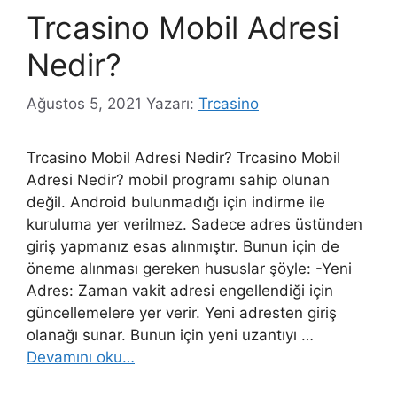
Trcasino Mobil Adresi
Nedir?
Ağustos 5, 2021
Yazarı:
Trcasino
Trcasino Mobil Adresi Nedir? Trcasino Mobil
Adresi Nedir? mobil programı sahip olunan
değil. Android bulunmadığı için indirme ile
kuruluma yer verilmez. Sadece adres üstünden
giriş yapmanız esas alınmıştır. Bunun için de
öneme alınması gereken hususlar şöyle: -Yeni
Adres: Zaman vakit adresi engellendiği için
güncellemelere yer verir. Yeni adresten giriş
olanağı sunar. Bunun için yeni uzantıyı …
Devamını oku…