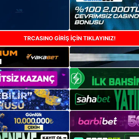
TRCASINO GİRİŞ İÇİN TIKLAYINIZ!