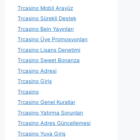
Trcasino Mobil Arayüz
Trcasino Sürekli Destek
Trcasino Bein Yayınları
Trcasino Üye Promosyonları
Trcasino Lisans Denetimi
Trcasino Sweet Bonanza
Trcasino Adresi
Trcasino Giriş
Trcasino
Trcasino Genel Kurallar
Trcasino Yatırma Sorunları
Trcasino Adres Güncellemesi
Trcasino Yuva Giriş