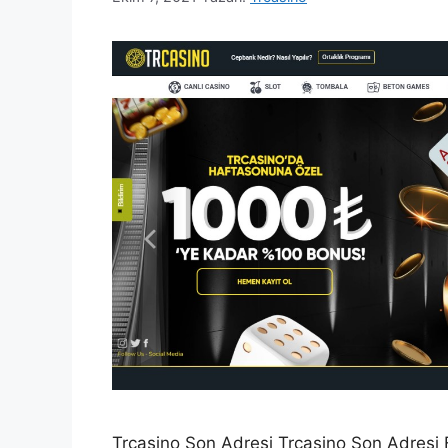
Trcasino Son Adresi Trcasino Son Adresi 