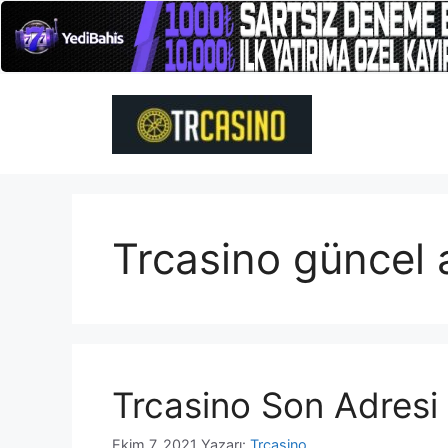
İçeriğe
atla
Trcasino güncel 
Trcasino Son Adresi
Ekim 7, 2021
Yazarı:
Trcasino