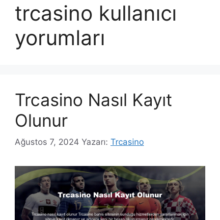
trcasino kullanıcı
yorumları
Trcasino Nasıl Kayıt
Olunur
Ağustos 7, 2024
Yazarı:
Trcasino