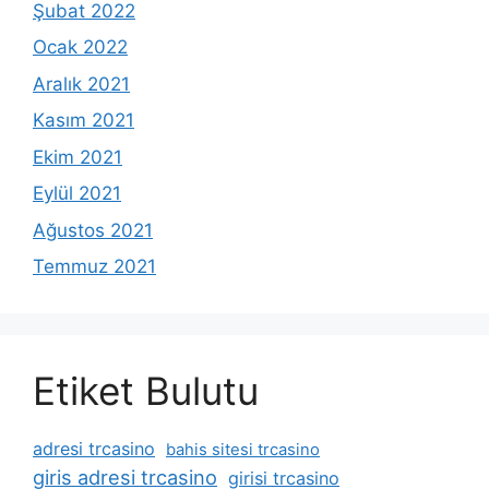
Şubat 2022
Ocak 2022
Aralık 2021
Kasım 2021
Ekim 2021
Eylül 2021
Ağustos 2021
Temmuz 2021
Etiket Bulutu
adresi trcasino
bahis sitesi trcasino
giris adresi trcasino
girisi trcasino