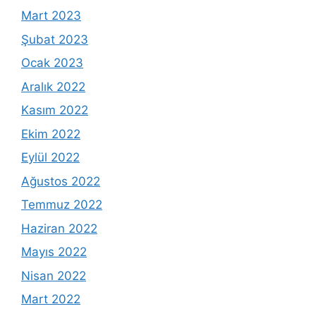
Mart 2023
Şubat 2023
Ocak 2023
Aralık 2022
Kasım 2022
Ekim 2022
Eylül 2022
Ağustos 2022
Temmuz 2022
Haziran 2022
Mayıs 2022
Nisan 2022
Mart 2022