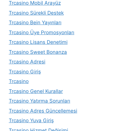
Trcasino Mobil Arayüz
Trcasino Sürekli Destek
Trcasino Bein Yayınları
Trcasino Üye Promosyonları
Trcasino Lisans Denetimi
Trcasino Sweet Bonanza
Trcasino Adresi
Trcasino Giriş
Trcasino
Trcasino Genel Kurallar
Trcasino Yatırma Sorunları
Trcasino Adres Güncellemesi
Trcasino Yuva Giriş
Trcasino Hizmet Değişimi