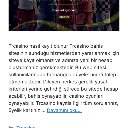
Trcasino nasıl kayıt olunur Trcasino bahis
sitesinin sunduğu hizmetlerden yararlanmak için
siteye kayıt olmanız ve adınıza yeni bir hesap
oluşturmanız gerekmektedir. Bu web sitesi
kullanıcılarından herhangi bir üyelik ücreti talep
etmemektedir. Dileyen herkes gerekli yasal
kriterleri yerine getirdiği sürece bu sitede hesap
açabilir, bahis oynayabilir, casino oyunları
oynayabilir. Trcasino kayıtla ilgili tüm sorularınız,
üyelik kartınız …
Devamını oku…
Kategoriler