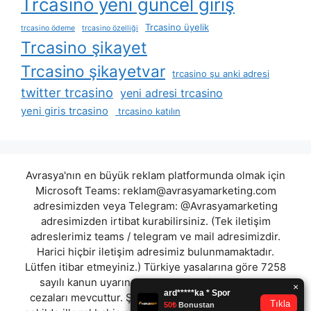
Trcasino yeni güncel giriş
Trcasino üyelik
trcasino ödeme
trcasino özelliği
Trcasino şikayet
Trcasino şikayetvar
trcasino şu anki adresi
twitter trcasino
yeni adresi trcasino
yeni giris trcasino
trcasino katılın
Avrasya'nın en büyük reklam platformunda olmak için
Microsoft Teams:
reklam@avrasyamarketing.com
adresimizden veya Telegram: @Avrasyamarketing
adresimizden irtibat kurabilirsiniz. (Tek iletişim
adreslerimiz teams / telegram ve mail adresimizdir.
Harici hiçbir iletişim adresimiz bulunmamaktadır.
Lütfen itibar etmeyiniz.) Türkiye yasalarına göre 7258
sayılı kanun uyarınca yasa dışı bahis oynamanın
cezaları mevcuttur. Şu an bulunduğunuz site hiç bir