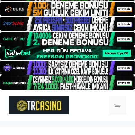
İçeriğe
atla
Menü