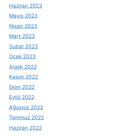
Haziran 2023
Mayıs 2023
Nisan 2023
Mart 2023
Şubat 2023
Ocak 2023
Aralık 2022
Kasım 2022
Ekim 2022
Eylül 2022
Ağustos 2022
Temmuz 2022
Haziran 2022