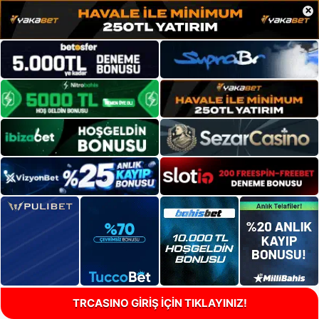
×
TRCASINO GİRİŞ İÇİN TIKLAYINIZ!