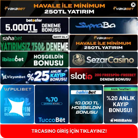
×
TRCASINO GİRİŞ İÇİN TIKLAYINIZ!