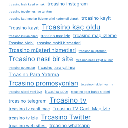
trcasino instagram
trcasino hızlı kayıt olmak
trcasino i̇ncelemesi ve tanıtımı
trcasino kayit
trcasino katılımcılar ödemelerini kademeli olarak
Trcasino kaç oldu
Trcasino kayıt
trcasino maç izleme
trcasino maç izle
trcasino kullanıcıları
Trcasino Mobil
trcasino mobil hizmetleri
Trcasino müşteri hizmetleri
trcasino müşterileri
Trcasino nasıl bir site
trcasino nasıl kayıt olunur
trcasino para yatirma
trcasino oyuncular
Trcasino Para Yatırma
Trcasino promosyonları
trcasino riskleri var mı
trcasino spor
trcasino sitesi yeni üye
trcasino spor bahis siteleri
Trcasino tv
trcasino telegram
Trcasino TV Canlı Maç İzle
trcasino tv canli maç
Trcasino Twitter
trcasino tv izle
trcasino whatsapp
trcasino web sitesi