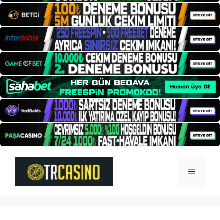
İçeriğe
atla
Menü