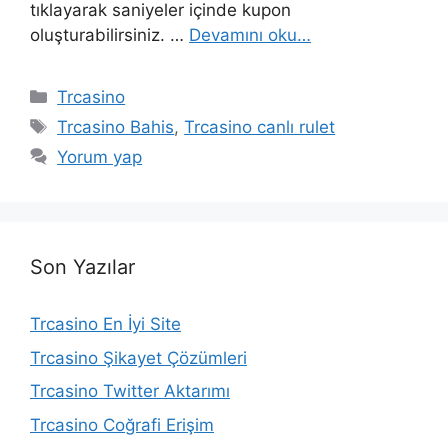
tıklayarak saniyeler içinde kupon
oluşturabilirsiniz. …
Devamını oku…
Kategoriler
Trcasino
Etiketler
Trcasino Bahis
,
Trcasino canlı rulet
Yorum yap
Son Yazılar
Trcasino En İyi Site
Trcasino Şikayet Çözümleri
Trcasino Twitter Aktarımı
Trcasino Coğrafi Erişim