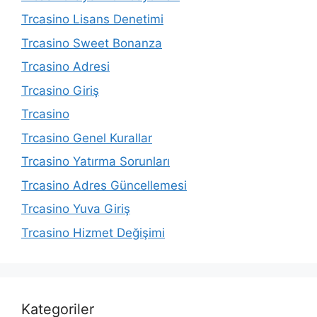
Trcasino Lisans Denetimi
Trcasino Sweet Bonanza
Trcasino Adresi
Trcasino Giriş
Trcasino
Trcasino Genel Kurallar
Trcasino Yatırma Sorunları
Trcasino Adres Güncellemesi
Trcasino Yuva Giriş
Trcasino Hizmet Değişimi
Kategoriler