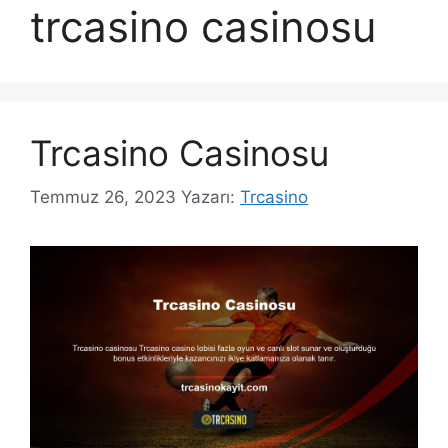
trcasino casinosu
Trcasino Casinosu
Temmuz 26, 2023
Yazarı:
Trcasino