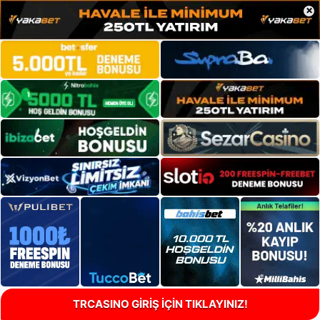
×
TRCASINO GİRİŞ İÇİN TIKLAYINIZ!