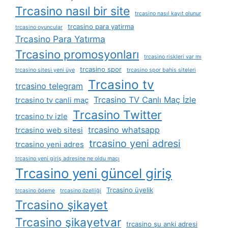
Trcasino nasıl bir site
trcasino nasıl kayıt olunur
trcasino para yatirma
trcasino oyuncular
Trcasino Para Yatırma
Trcasino promosyonları
trcasino riskleri var mı
trcasino spor
trcasino sitesi yeni üye
trcasino spor bahis siteleri
Trcasino tv
trcasino telegram
Trcasino TV Canlı Maç İzle
trcasino tv canli maç
Trcasino Twitter
trcasino tv izle
trcasino whatsapp
trcasino web sitesi
trcasino yeni adresi
trcasino yeni adres
trcasino yeni giriş adresine ne oldu maçı
Trcasino yeni güncel giriş
Trcasino üyelik
trcasino ödeme
trcasino özelliği
Trcasino şikayet
Trcasino şikayetvar
trcasino şu anki adresi