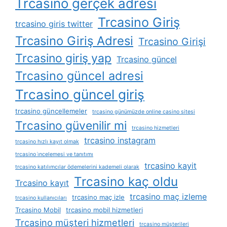
Trcasino gerçek adresi
Trcasino Giriş
trcasino giris twitter
Trcasino Giriş Adresi
Trcasino Girişi
Trcasino giriş yap
Trcasino güncel
Trcasino güncel adresi
Trcasino güncel giriş
trcasino güncellemeler
trcasino günümüzde online casino sitesi
Trcasino güvenilir mi
trcasino hizmetleri
trcasino instagram
trcasino hızlı kayıt olmak
trcasino i̇ncelemesi ve tanıtımı
trcasino kayit
trcasino katılımcılar ödemelerini kademeli olarak
Trcasino kaç oldu
Trcasino kayıt
trcasino maç izleme
trcasino maç izle
trcasino kullanıcıları
Trcasino Mobil
trcasino mobil hizmetleri
Trcasino müşteri hizmetleri
trcasino müşterileri