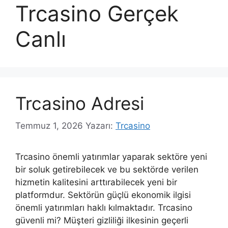
Trcasino Gerçek
Canlı
Trcasino Adresi
Temmuz 1, 2026
Yazarı:
Trcasino
Trcasino önemli yatırımlar yaparak sektöre yeni
bir soluk getirebilecek ve bu sektörde verilen
hizmetin kalitesini arttırabilecek yeni bir
platformdur. Sektörün güçlü ekonomik ilgisi
önemli yatırımları haklı kılmaktadır. Trcasino
güvenli mi? Müşteri gizliliği ilkesinin geçerli