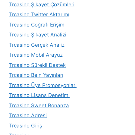
Trcasino Şikayet Çözümleri
Trcasino Twitter Aktarımı
Trcasino Coğrafi Erişim
Trcasino Şikayet Analizi
Trcasino Gerçek Analiz
Trcasino Mobil Arayüz
Trcasino Sürekli Destek
Trcasino Bein Yayınları
Trcasino Üye Promosyonları
Trcasino Lisans Denetimi
Trcasino Sweet Bonanza
Trcasino Adresi
Trcasino Giriş