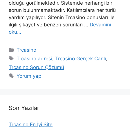
olduğu görülmektedir. Sistemde herhangi bir
sorun bulunmamaktadır. Katılımcılara her türlü
yardım yapılıyor. Sitenin Trcasino bonusları ile
ilgili şikayet ve benzeri sorunları …
Devamını
oku…
Kategoriler
Trcasino
Etiketler
Trcasino adresi
,
Trcasino Gerçek Canlı
,
Trcasino Sorun Çözümü
Yorum yap
Son Yazılar
Trcasino En İyi Site