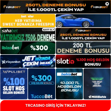
×
TRCASINO GİRİŞ İÇİN TIKLAYINIZ!