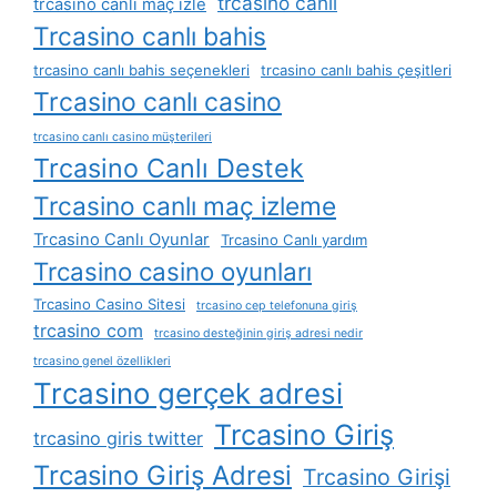
trcasino canlı
trcasino canli maç izle
Trcasino canlı bahis
trcasino canlı bahis seçenekleri
trcasino canlı bahis çeşitleri
Trcasino canlı casino
trcasino canlı casino müşterileri
Trcasino Canlı Destek
Trcasino canlı maç izleme
Trcasino Canlı Oyunlar
Trcasino Canlı yardım
Trcasino casino oyunları
Trcasino Casino Sitesi
trcasino cep telefonuna giriş
trcasino com
trcasino desteğinin giriş adresi nedir
trcasino genel özellikleri
Trcasino gerçek adresi
Trcasino Giriş
trcasino giris twitter
Trcasino Giriş Adresi
Trcasino Girişi