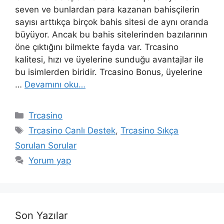
seven ve bunlardan para kazanan bahisçilerin
sayısı arttıkça birçok bahis sitesi de aynı oranda
büyüyor. Ancak bu bahis sitelerinden bazılarının
öne çıktığını bilmekte fayda var. Trcasino
kalitesi, hızı ve üyelerine sunduğu avantajlar ile
bu isimlerden biridir. Trcasino Bonus, üyelerine
…
Devamını oku…
Kategoriler
Trcasino
Etiketler
Trcasino Canlı Destek
,
Trcasino Sıkça
Sorulan Sorular
Yorum yap
Son Yazılar