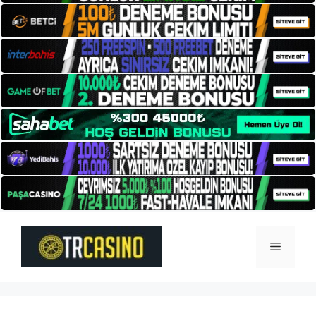
İçeriğe
atla
Menü