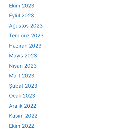
Ekim 2023
Eylül 2023
Ağustos 2023
Temmuz 2023
Haziran 2023
Mayıs 2023
Nisan 2023
Mart 2023
Şubat 2023
Ocak 2023
Aralık 2022
Kasım 2022
Ekim 2022