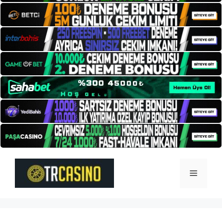
İçeriğe
atla
Menü