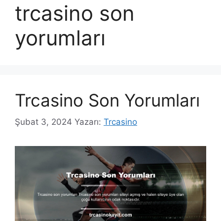
trcasino son
yorumları
Trcasino Son Yorumları
Şubat 3, 2024
Yazarı:
Trcasino