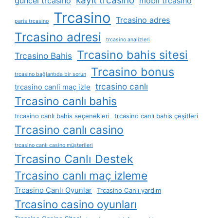
kayit trcasino
güncel trcasino
mobil trcasino
Trcasino
Trcasino adres
paris trcasino
Trcasino adresi
trcasino analizleri
Trcasino bahis sitesi
Trcasino Bahis
Trcasino bonus
trcasino bağlantıda bir sorun
trcasino canlı
trcasino canli maç izle
Trcasino canlı bahis
trcasino canlı bahis seçenekleri
trcasino canlı bahis çeşitleri
Trcasino canlı casino
trcasino canlı casino müşterileri
Trcasino Canlı Destek
Trcasino canlı maç izleme
Trcasino Canlı Oyunlar
Trcasino Canlı yardım
Trcasino casino oyunları