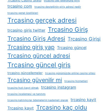
Trcasino Casino Sitesi
trcasino cep telefonuna giriş
trcasino com
trcasino desteğinin giriş adresi nedir
trcasino genel özellikleri
Trcasino gerçek adresi
Trcasino Giriş
trcasino giris twitter
Trcasino Giriş Adresi
Trcasino Girişi
Trcasino giriş yap
Trcasino güncel
Trcasino güncel adresi
Trcasino güncel giriş
trcasino güncellemeler
trcasino günümüzde online casino sitesi
Trcasino güvenilir mi
trcasino hizmetleri
trcasino instagram
trcasino hızlı kayıt olmak
trcasino i̇ncelemesi ve tanıtımı
trcasino kayit
trcasino katılımcılar ödemelerini kademeli olarak
Trcasino kaç oldu
Trcasino kayıt