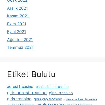
Ocak 2022
Aralık 2021
Kasım 2021
Ekim 2021
Eylül 2021
Ağustos 2021
Temmuz 2021
Etiket Bulutu
adresi trcasino
bahis sitesi trcasino
giris adresi trcasino
girisi trcasino
giris trcasino
giris yap trcasino
güncel adresi trcasino