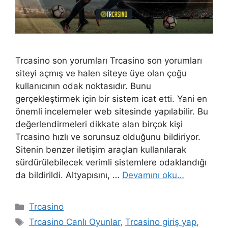
Trcasino son yorumları Trcasino son yorumları
siteyi açmış ve halen siteye üye olan çoğu
kullanıcının odak noktasıdır. Bunu
gerçekleştirmek için bir sistem icat etti. Yani en
önemli incelemeler web sitesinde yapılabilir. Bu
değerlendirmeleri dikkate alan birçok kişi
Trcasino hızlı ve sorunsuz olduğunu bildiriyor.
Sitenin benzer iletişim araçları kullanılarak
sürdürülebilecek verimli sistemlere odaklandığı
da bildirildi. Altyapısını, …
Devamını oku…
Kategoriler
Trcasino
Etiketler
Trcasino Canlı Oyunlar
,
Trcasino giriş yap
,