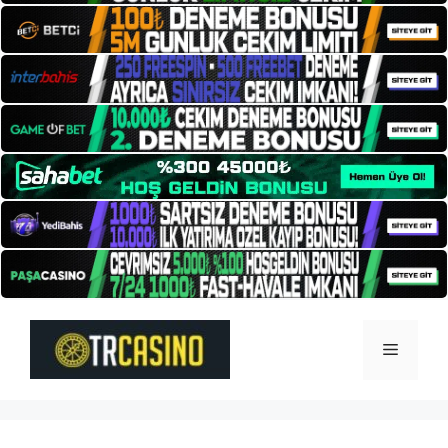
İçeriğe
atla
Menü