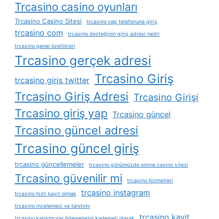
Trcasino casino oyunları
Trcasino Casino Sitesi
trcasino cep telefonuna giriş
trcasino com
trcasino desteğinin giriş adresi nedir
trcasino genel özellikleri
Trcasino gerçek adresi
Trcasino Giriş
trcasino giris twitter
Trcasino Giriş Adresi
Trcasino Girişi
Trcasino giriş yap
Trcasino güncel
Trcasino güncel adresi
Trcasino güncel giriş
trcasino güncellemeler
trcasino günümüzde online casino sitesi
Trcasino güvenilir mi
trcasino hizmetleri
trcasino instagram
trcasino hızlı kayıt olmak
trcasino i̇ncelemesi ve tanıtımı
trcasino kayit
trcasino katılımcılar ödemelerini kademeli olarak