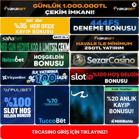
×
TRCASINO GİRİŞ İÇİN TIKLAYINIZ!