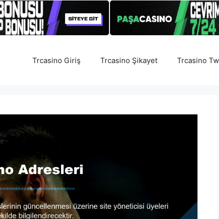
Trcasino Giriş
Trcasino Şikayet
Trcasino Tw