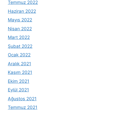
Temmuz 2022
Haziran 2022
Mayıs 2022
Nisan 2022
Mart 2022
Şubat 2022
Ocak 2022
Aralık 2021
Kasım 2021
Ekim 2021
Eylül 2021
Ağustos 2021
Temmuz 2021