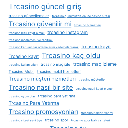
Trcasino güncel giriş
trcasino güncellemeler
trcasino günümüzde online casino sitesi
Trcasino güvenilir mi
trcasino hizmetleri
trcasino instagram
trcasino hızlı kayıt olmak
trcasino i̇ncelemesi ve tanıtımı
trcasino kayit
trcasino katılımcılar ödemelerini kademeli olarak
Trcasino kaç oldu
Trcasino kayıt
trcasino maç izleme
trcasino maç izle
trcasino kullanıcıları
Trcasino Mobil
trcasino mobil hizmetleri
Trcasino müşteri hizmetleri
trcasino müşterileri
Trcasino nasıl bir site
trcasino nasıl kayıt olunur
trcasino para yatirma
trcasino oyuncular
Trcasino Para Yatırma
Trcasino promosyonları
trcasino riskleri var mı
trcasino spor
trcasino sitesi yeni üye
trcasino spor bahis siteleri