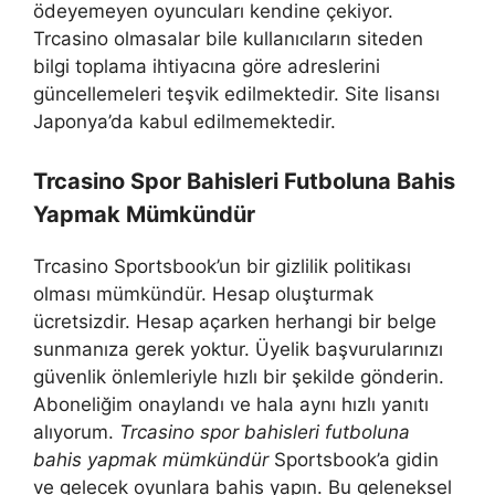
ödeyemeyen oyuncuları kendine çekiyor.
Trcasino olmasalar bile kullanıcıların siteden
bilgi toplama ihtiyacına göre adreslerini
güncellemeleri teşvik edilmektedir. Site lisansı
Japonya’da kabul edilmemektedir.
Trcasino Spor Bahisleri Futboluna Bahis
Yapmak Mümkündür
Trcasino Sportsbook’un bir gizlilik politikası
olması mümkündür. Hesap oluşturmak
ücretsizdir. Hesap açarken herhangi bir belge
sunmanıza gerek yoktur. Üyelik başvurularınızı
güvenlik önlemleriyle hızlı bir şekilde gönderin.
Aboneliğim onaylandı ve hala aynı hızlı yanıtı
alıyorum.
Trcasino spor bahisleri futboluna
bahis yapmak mümkündür
Sportsbook’a gidin
ve gelecek oyunlara bahis yapın. Bu geleneksel