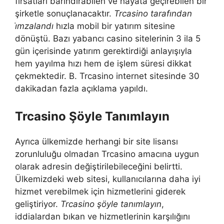
fırsatları barındırabilen ve hayata geçirebilen bir
şirketle sonuçlanacaktır.
Trcasino tarafından
i̇mzalandı
hızla mobil bir yatırım sitesine
dönüştü. Bazı yabancı casino sitelerinin 3 ila 5
gün içerisinde yatırım gerektirdiği anlayışıyla
hem yayılma hızı hem de işlem süresi dikkat
çekmektedir. B. Trcasino internet sitesinde 30
dakikadan fazla açıklama yapıldı.
Trcasino Şöyle Tanımlayın
Ayrıca ülkemizde herhangi bir site lisansı
zorunluluğu olmadan Trcasino amacına uygun
olarak adresin değiştirilebileceğini belirtti.
Ülkemizdeki web sitesi, kullanıcılarına daha iyi
hizmet verebilmek için hizmetlerini giderek
geliştiriyor.
Trcasino şöyle tanımlayın
,
iddialardan bıkan ve hizmetlerinin karşılığını