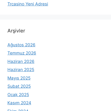
Trcasino Yeni Adresi
Arşivler
Ağustos 2026
Temmuz 2026
Haziran 2026
Haziran 2025
Mayıs 2025
Şubat 2025
Ocak 2025
Kasım 2024