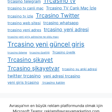
Trcasino tv
trcasino telegram
Trcasino TV Canlı Maç İzle
trcasino tv canli maç
Trcasino Twitter
trcasino tv izle
trcasino whatsapp
trcasino web sitesi
trcasino yeni adresi
trcasino yeni adres
trcasino yeni giriş adresine ne oldu maçı
Trcasino yeni güncel giriş
Trcasino üyelik
trcasino ödeme
trcasino özelliği
Trcasino şikayet
Trcasino şikayetvar
trcasino şu anki adresi
twitter trcasino
yeni adresi trcasino
yeni giris trcasino
trcasino katılın
Avrasya'nın en büyük reklam platformunda olmak için
Microsoft Teams:
reklam@avrasyamarketing.com