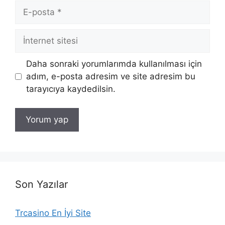
E-
posta
İnternet
sitesi
Daha sonraki yorumlarımda kullanılması için
adım, e-posta adresim ve site adresim bu
tarayıcıya kaydedilsin.
Son Yazılar
Trcasino En İyi Site