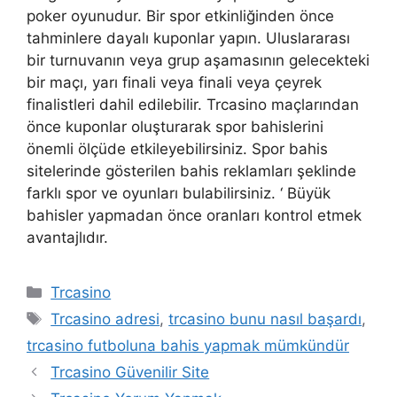
poker oyunudur. Bir spor etkinliğinden önce
tahminlere dayalı kuponlar yapın. Uluslararası
bir turnuvanın veya grup aşamasının gelecekteki
bir maçı, yarı finali veya finali veya çeyrek
finalistleri dahil edilebilir. Trcasino maçlarından
önce kuponlar oluşturarak spor bahislerini
önemli ölçüde etkileyebilirsiniz. Spor bahis
sitelerinde gösterilen bahis reklamları şeklinde
farklı spor ve oyunları bulabilirsiniz. ‘ Büyük
bahisler yapmadan önce oranları kontrol etmek
avantajlıdır.
Kategoriler
Trcasino
Etiketler
Trcasino adresi
,
trcasino bunu nasıl başardı
,
trcasino futboluna bahis yapmak mümkündür
Trcasino Güvenilir Site