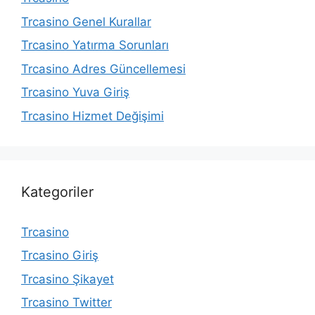
Trcasino Genel Kurallar
Trcasino Yatırma Sorunları
Trcasino Adres Güncellemesi
Trcasino Yuva Giriş
Trcasino Hizmet Değişimi
Kategoriler
Trcasino
Trcasino Giriş
Trcasino Şikayet
Trcasino Twitter