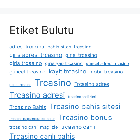
Etiket Bulutu
adresi trcasino
bahis sitesi trcasino
giris adresi trcasino
girisi trcasino
giris trcasino
giris yap trcasino
güncel adresi trcasino
kayit trcasino
güncel trcasino
mobil trcasino
Trcasino
Trcasino adres
paris trcasino
Trcasino adresi
trcasino analizleri
Trcasino bahis sitesi
Trcasino Bahis
Trcasino bonus
trcasino bağlantıda bir sorun
trcasino canlı
trcasino canli maç izle
Trcasino canlı bahis