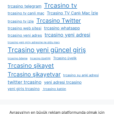
Trcasino tv
trcasino telegram
Trcasino TV Canlı Maç İzle
trcasino tv canli maç
Trcasino Twitter
trcasino tv izle
trcasino whatsapp
trcasino web sitesi
trcasino yeni adresi
trcasino yeni adres
trcasino yeni giriş adresine ne oldu maçı
Trcasino yeni güncel giriş
Trcasino üyelik
trcasino ödeme
trcasino özelliği
Trcasino şikayet
Trcasino şikayetvar
trcasino şu anki adresi
twitter trcasino
yeni adresi trcasino
yeni giris trcasino
trcasino katılın
Avrasya'nın en büyük reklam platformunda olmak için