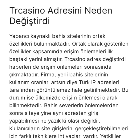
Trcasino Adresini Neden
Değiştirdi
Yabancı kaynaklı bahis sitelerinin ortak
özellikleri bulunmaktadır. Ortak olarak gösterilen
özellikler kapsamında erişim önlemeleri ilk
baştaki yerini almıştır. Trcasino adres değiştirdi
haberleri de erişim önlemeleri sonrasında
çıkmaktadır. Firma, yerli bahis sitelerinin
kullanım oranları artsın diye Türk IP adresleri
tarafından görüntülemez hale getirilmektedir. Bu
durum ise ülkemizde erişim önlemesi olarak
bilinmektedir. Bahis severlerin önlemelerden
sonra siteye yine aynı adresten giriş
yapabilmesi ne yazık ki olası değildir.
Kullanıcıların site girişlerini gerçekleştirebilmeleri
için farklı tekniklere ihtiyaçları vardır. Yetkililer