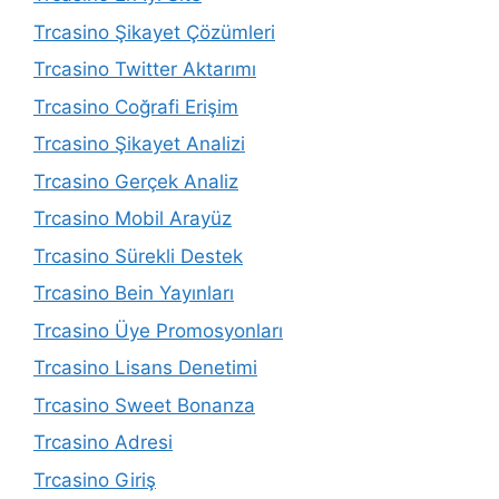
Trcasino Şikayet Çözümleri
Trcasino Twitter Aktarımı
Trcasino Coğrafi Erişim
Trcasino Şikayet Analizi
Trcasino Gerçek Analiz
Trcasino Mobil Arayüz
Trcasino Sürekli Destek
Trcasino Bein Yayınları
Trcasino Üye Promosyonları
Trcasino Lisans Denetimi
Trcasino Sweet Bonanza
Trcasino Adresi
Trcasino Giriş