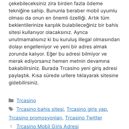
çekebileceksiniz zira birden fazla ödeme
tekniğine sahip. Bununla beraber mobil uyumlu
olması da onun en önemli özelliği. Artık tüm
beklentilerinize karşılık bulabileceğiniz bir bahis
sitesi kullanıyor olacaksınız. Ayrıca
unutmamalısınız ki bu kuruluş illegal olmasından
dolayı engelleniyor ve yeni bir adres almak
zorunda kalıyor. Eğer bu adresi bilmiyor ve
merak ediyorsanız hemen metnin devamına
bakabilirsiniz. Burada Trcasino yeni giriş adresi
paylaştık. Kısa sürede urllere tıklayarak sitesine
gidebilirsiniz.
Kategoriler
Trcasino
Etiketler
Trcasino bahis sitesi
,
Trcasino giriş yap
,
Trcasino promosyonları
,
Trcasino Twitter
Trcasino Mobil Giriş Adresi