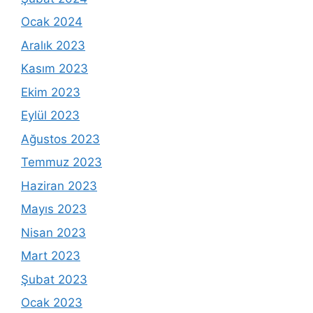
Ocak 2024
Aralık 2023
Kasım 2023
Ekim 2023
Eylül 2023
Ağustos 2023
Temmuz 2023
Haziran 2023
Mayıs 2023
Nisan 2023
Mart 2023
Şubat 2023
Ocak 2023