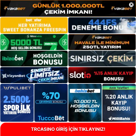
×
TRCASINO GİRİŞ İÇİN TIKLAYINIZ!