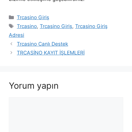
Kategoriler
Trcasino Giriş
Etiketler
Trcasino
,
Trcasino Giriş
,
Trcasino Giriş
Adresi
Trcasino Canlı Destek
TRCASİNO KAYIT İŞLEMLERİ
Yorum yapın
Yorum