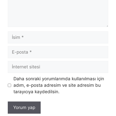
İsim
E-
posta
İnternet
sitesi
Daha sonraki yorumlarımda kullanılması için
adım, e-posta adresim ve site adresim bu
tarayıcıya kaydedilsin.