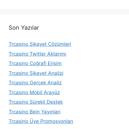
Son Yazılar
Trcasino Şikayet Çözümleri
Trcasino Twitter Aktarımı
Trcasino Coğrafi Erişim
Trcasino Şikayet Analizi
Trcasino Gerçek Analiz
Trcasino Mobil Arayüz
Trcasino Sürekli Destek
Trcasino Bein Yayınları
Trcasino Üye Promosyonları