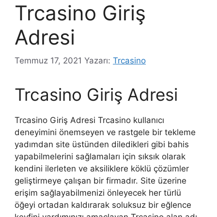
Trcasino Giriş
Adresi
Temmuz 17, 2021
Yazarı:
Trcasino
Trcasino Giriş Adresi
Trcasino Giriş Adresi Trcasino kullanıcı
deneyimini önemseyen ve rastgele bir tekleme
yadımdan site üstünden diledikleri gibi bahis
yapabilmelerini sağlamaları için sıksık olarak
kendini ilerleten ve aksiliklere köklü çözümler
geliştirmeye çalışan bir firmadır. Site üzerine
erişim sağlayabilmenizi önleyecek her türlü
öğeyi ortadan kaldırarak soluksuz bir eğlence