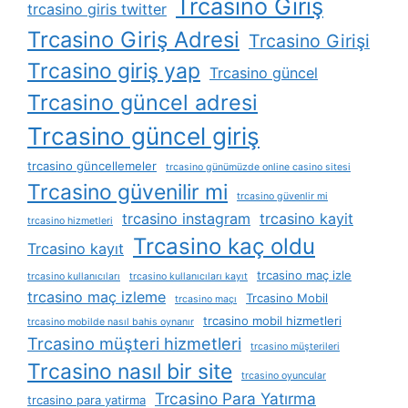
Trcasino Giriş
trcasino giris twitter
Trcasino Giriş Adresi
Trcasino Girişi
Trcasino giriş yap
Trcasino güncel
Trcasino güncel adresi
Trcasino güncel giriş
trcasino güncellemeler
trcasino günümüzde online casino sitesi
Trcasino güvenilir mi
trcasino güvenlir mi
trcasino instagram
trcasino kayit
trcasino hizmetleri
Trcasino kaç oldu
Trcasino kayıt
trcasino maç izle
trcasino kullanıcıları
trcasino kullanıcıları kayıt
trcasino maç izleme
Trcasino Mobil
trcasino maçı
trcasino mobil hizmetleri
trcasino mobilde nasıl bahis oynanır
Trcasino müşteri hizmetleri
trcasino müşterileri
Trcasino nasıl bir site
trcasino oyuncular
Trcasino Para Yatırma
trcasino para yatirma