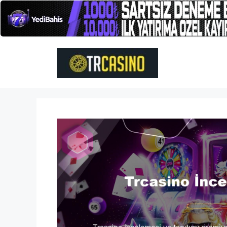
İçeriğe
atla