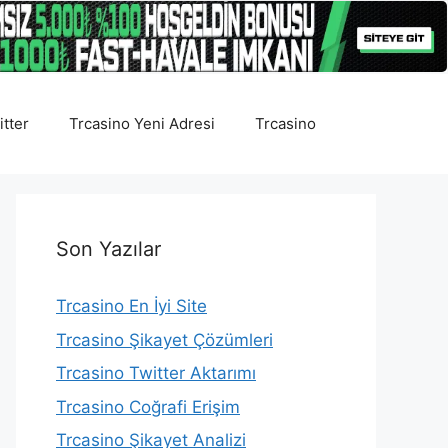
itter
Trcasino Yeni Adresi
Trcasino
Son Yazılar
Trcasino En İyi Site
Trcasino Şikayet Çözümleri
Trcasino Twitter Aktarımı
Trcasino Coğrafi Erişim
Trcasino Şikayet Analizi