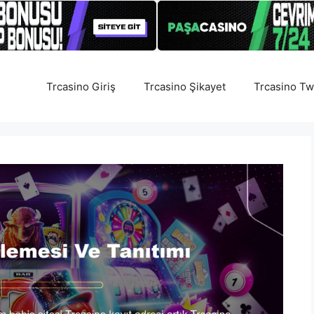
Trcasino Giriş
Trcasino Şikayet
Trcasino Tw