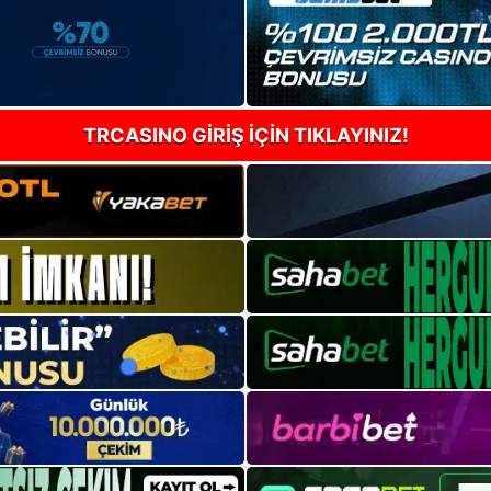
TRCASINO GİRİŞ İÇİN TIKLAYINIZ!