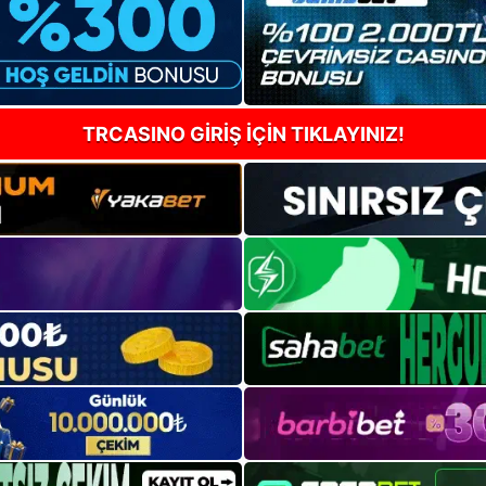
TRCASINO GİRİŞ İÇİN TIKLAYINIZ!