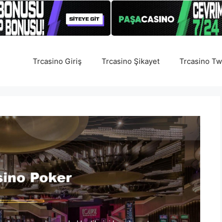
Trcasino Giriş
Trcasino Şikayet
Trcasino Tw