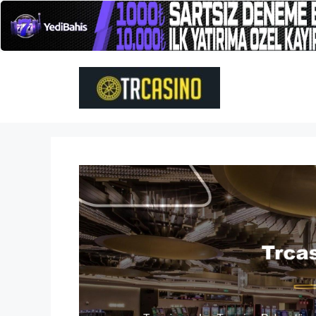
İçeriğe
atla